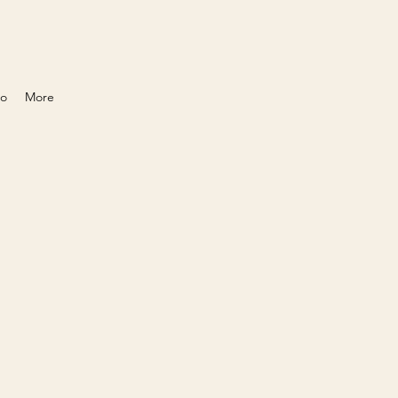
to
More